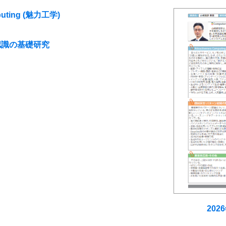
mputing (魅力工学)
認識の基礎研究
202